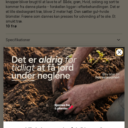
knopper bliver brugt til at lave te af. Både, grøn, Hvid, oolong og sort te
kommer fra denne plante - forskellen ligger i efterbehandlingen. Det er
et lille stedsegrønt træ, bliver 2 meter højt. Den sætter gul-hvide
blomster. Frøene som dannes kan presses for udvinding af te olie. Et
smukt træ.
10 frø
Specifikationer
Se mere af Alle produkter
Vores kunder
siger...
Har altid kun mødt god vejledning og hjælp fra Barney (Bjarne)
Har lige i går modtaget de fineste asparges kroner med posten
wauw en god kvalitet og størrelse.