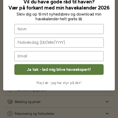
Vil du have gode råd til haven?
Som skrevet før når jeg har skrevet med Bjarne har jeg altid mødt
Vær på forkant med min havekalender 2026
venlighed og god service.
Jeg vil klart anbefale andre at købe her fra
Skriv dig op til mit nyhedsbrev og download min
havekalender helt gratis 📅
Karsten Larsen
Navn
Fødselsdag
Ofte stillede spørgsmål
Ja tak - lad mig blive haveekspert!
Levering og forsendelse
Nej tak - jeg har styr på det!
Frøkvalitet og garanti
Betaling og priser
Returnering og fortrydelse