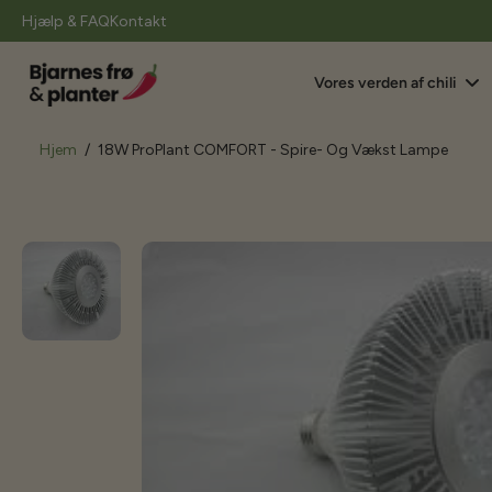
il
Hjælp & FAQ
Kontakt
indhold
Vores verden af chili
Hjem
/
18W ProPlant COMFORT - Spire- Og Vækst Lampe
Gå
til
produktoplysninger