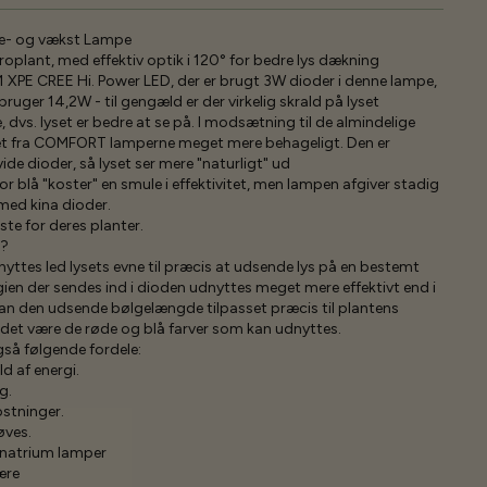
re- og vækst Lampe
plant, med effektiv optik i 120° for bedre lys dækning
 1 XPE CREE Hi. Power LED, der er brugt 3W dioder i denne lampe,
ruger 14,2W - til gengæld er der virkelig skrald på lyset
vs. lyset er bedre at se på. I modsætning til de almindelige
 lyset fra COMFORT lamperne meget mere behageligt. Den er
e dioder, så lyset ser mere "naturligt" ud
 for blå "koster" en smule i effektivitet, men lampen afgiver stadig
med kina dioder.
dste for deres planter.
s?
yttes led lysets evne til præcis at udsende lys på en bestemt
ien der sendes ind i dioden udnyttes meget mere effektivt end i
an den udsende bølgelængde tilpasset præcis til plantens
il det være de røde og blå farver som kan udnyttes.
gså følgende fordele:
ld af energi.
g.
stninger.
øves.
 natrium lamper
ære