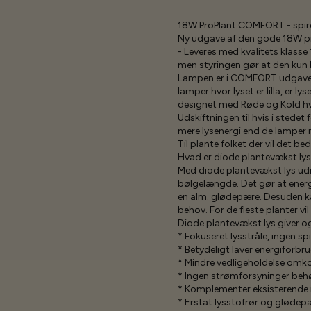
18W ProPlant COMFORT - spi
Ny udgave af den gode 18W pro
- Leveres med kvalitets klasse
men styringen gør at den kun b
Lampen er i COMFORT udgave, d
lamper hvor lyset er lilla, er
designet med Røde og Kold hvid
Udskiftningen til hvis i stedet
mere lysenergi end de lamper 
Til plante folket der vil det be
Hvad er diode plantevækst ly
Med diode plantevækst lys udn
bølgelængde. Det gør at energ
en alm. glødepære. Desuden k
behov. For de fleste planter v
Diode plantevækst lys giver o
* Fokuseret lysstråle, ingen spi
* Betydeligt laver energiforbru
* Mindre vedligeholdelse omko
* Ingen strømforsyninger beh
* Komplementer eksisterende
* Erstat lysstofrør og glødep