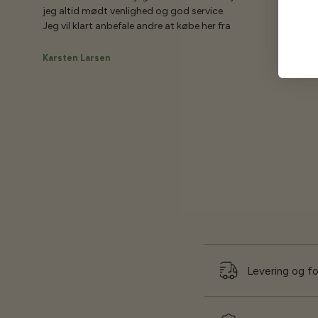
jeg altid mødt venlighed og god service.
Jeg vil klart anbefale andre at købe her fra
Karsten Larsen
Levering og f