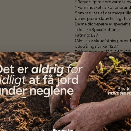
* Betydeligt mindre varme udv
* Formindsket risiko for brand
Som resultat af det meget lille
denne pære relativ hurtigt ha
Denne diodepære er specielt 
Tekniske Specifikationer:
Fatning: E27
(Alm. stor skruefatning, pære 
Udstrålings vinkel: 120°
Drift spænding: 220-240VAC
Effektforbrug Nominelt/faktisk
Farve Temperatur: --- (hvid/Pin
LED: USA CREE XPE LED; 9 stk. 
660 nm(Rød) + 6500K Hvid
4 x Kold Hvid 6500K + 5 x hi. 
Levetid: min. 30.000 timer, t
Tæthed (IP): 6X (Elektronikken
Størrelse: Ø:119,5mm - L:127
Optimal afstand til planter: 30
som tilskudslys til store plant
3 års fuld garanti!
Specifikationer