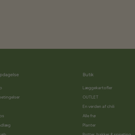
pdagelse
Butik
o
Læggekartofler
etingelser
OUTLET
En verden af chili
os
Alle frø
ndlæg
Planter
køb
Potter, bakker & spireting