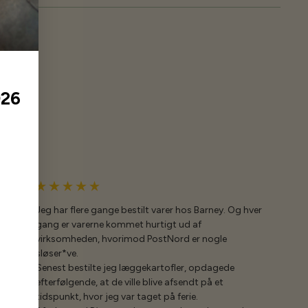
026
Jeg har flere gange bestilt varer hos Barney. Og hver
gang er varerne kommet hurtigt ud af
virksomheden, hvorimod PostNord er nogle
sløser*ve.
Senest bestilte jeg læggekartofler, opdagede
efterfølgende, at de ville blive afsendt på et
tidspunkt, hvor jeg var taget på ferie.