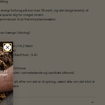
ikling
 energi forbrug på kun max 18 watt, og den lange levetid, vil
ve sparet dig for meget strøm.
sammensat til at fremme plantevækst.
kan hænge i fatning)
 : 27 Watt / 14,2 Watt
k lysfarve)
x 3 Watt (Rød:Hvid - 5:4)
Rød
ypisk 50.000timer
 er indkapslet i varmeledende og vandtæt silikone)
 mm
-150 cm alt efter om det er til spiring, vækst eller om det blot er
er inden døre