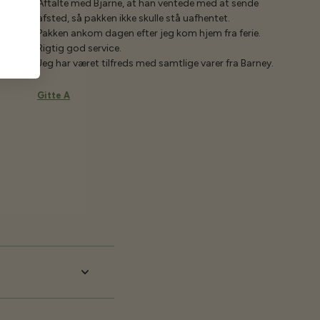
Aftalte med Bjarne, at han ventede med at sende
afsted, så pakken ikke skulle stå uafhentet.
Pakken ankom dagen efter jeg kom hjem fra ferie.
Rigtig god service.
Jeg har været tilfreds med samtlige varer fra Barney.
Gitte A