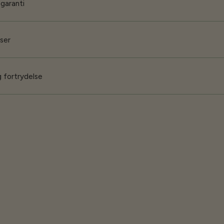
 garanti
iser
 fortrydelse