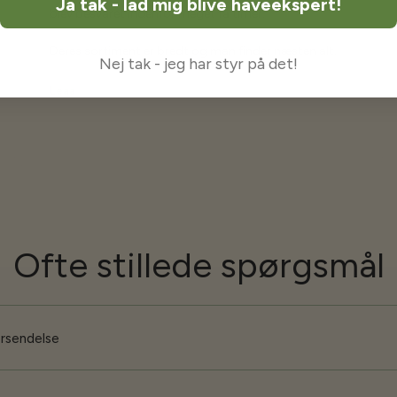
Ja tak - lad mig blive haveekspert!
blev besvaret indenfor meget få timer.
Deres sortiment er bredt og man finder næsten alt.
Nej tak - jeg har styr på det!
Leaa
Ofte stillede spørgsmål
orsendelse