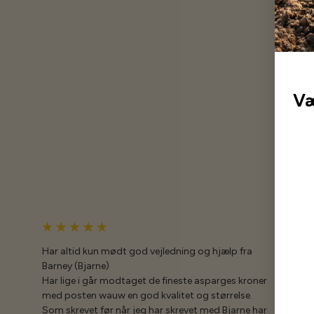
Væ
Har altid kun mødt god vejledning og hjælp fra
Barney (Bjarne)
Har lige i går modtaget de fineste asparges kroner
med posten wauw en god kvalitet og størrelse.
Som skrevet før når jeg har skrevet med Bjarne har