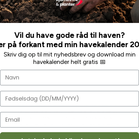
Se mere af Alle produkter
Vil du have gode råd til haven?
r på forkant med min havekalender 2
Vores kunder
siger...
Skriv dig op til mit nyhedsbrev og download min
havekalender helt gratis 📅
Navn
Fødselsdag
Alle frøene er endnu ikke i jorden, men kundeservice
var ud over alle forventninger. Varerne blev afsendt
med det samme, og da noget manglede eftersendte
de det med det samme, selvom jeg havde skrevet, at
det ikke var nødvendigt. Endda vedlagt en venlig
hilsen og ekstra “gave” (tusinde tak!). Alle mine mails