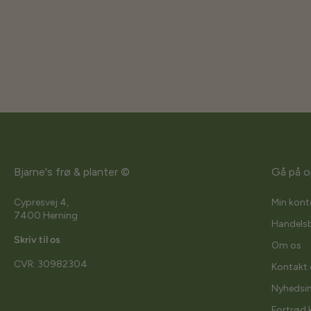
Bjarne's frø & planter ©
Gå på o
Cypresvej 4,
Min kont
7400 Herning
Handelsb
Skriv til os
Om os
CVR: 30982304
Kontakt 
Nyhedsi
Fortrød 