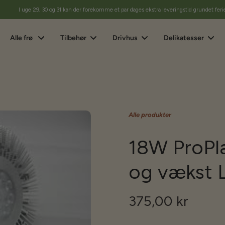
I uge 29, 30 og 31 kan der forekomme et par dages ekstra leveringstid grundet feri
Alle frø
Tilbehør
Drivhus
Delikatesser
Alle produkter
18W ProPl
og vækst 
375,00 kr