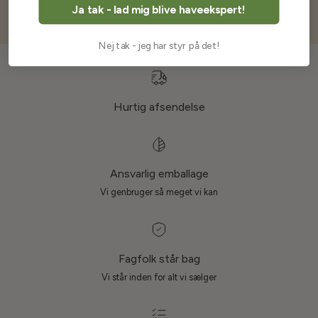
Forskellige øl
Ja tak - lad mig blive haveekspert!
Nej tak - jeg har styr på det!
Hurtig afsendelse
Ansvarlig emballage
Vi genbruger så meget vi kan
Fagfolk står bag
Vi står inden for alt vi sælger