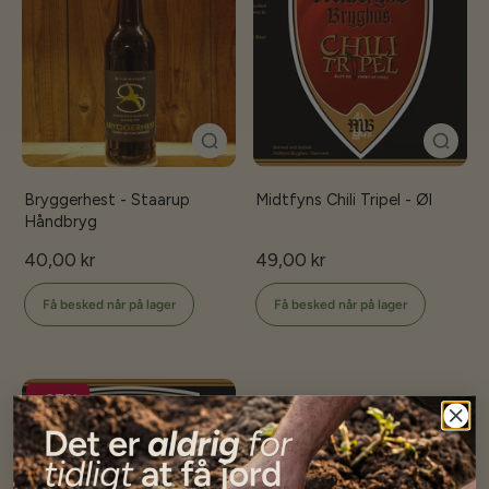
Bryggerhest - Staarup
Midtfyns Chili Tripel - Øl
Håndbryg
40,00 kr
49,00 kr
Få besked når på lager
Få besked når på lager
-27%
Udsolgt