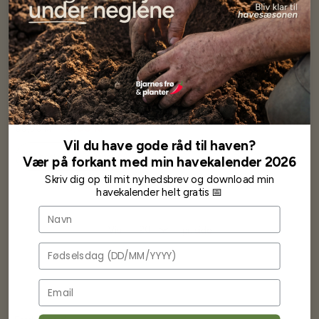
Midtfyns - Imperial Stout
40,00 kr
55,00 kr
Vil du have gode råd til haven?
Få besked når på lager
Vær på forkant med min havekalender 2026
Skriv dig op til mit nyhedsbrev og download min
havekalender helt gratis 📅
Navn
Vis
pr. side
Fødselsdag