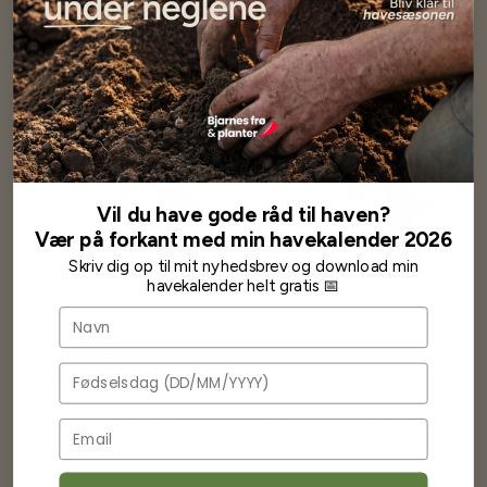
Få besked når på lager
Få besked når på lager
Udsolgt
Udsolgt
Vil du have gode råd til haven?
Vær på forkant med min havekalender 2026
Skriv dig op til mit nyhedsbrev og download min
havekalender helt gratis 📅
Navn
.Chili Helårs kit -
.Chili Helårs/start Kit
Opgradering
Fødselsdag
150,00 kr
899,00 kr
Få besked når på lager
Få besked når på lager