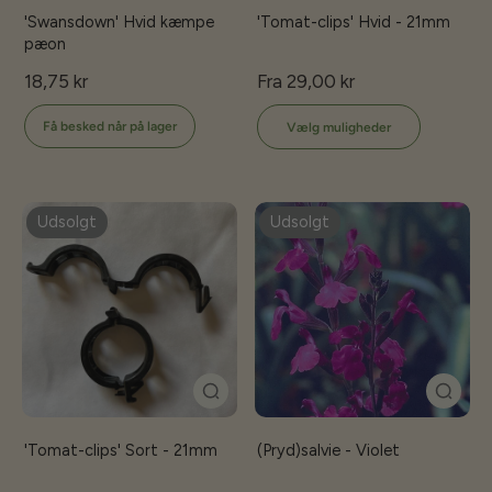
'Swansdown' Hvid kæmpe
'Tomat-clips' Hvid - 21mm
pæon
18,75 kr
Fra 29,00 kr
Få besked når på lager
Vælg muligheder
Udsolgt
Udsolgt
'Tomat-clips' Sort - 21mm
(Pryd)salvie - Violet