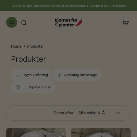
til
I uge 29, 30 og 31 kan der forekomme et par dages ekstra leveringstid grundet ferie.
indhold
›
Home
Produkter
Produkter
Fagfolk står bag
Ansvarlig emballage
Hurtig afsendelse
Sorter efter: