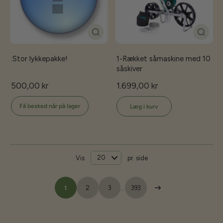
.Stor lykkepakke!
1-Rækket såmaskine med 10
såskiver
500,00 kr
1.699,00 kr
Få besked når på lager
Læg i kurv
Vis
pr. side
1
2
3
…
393