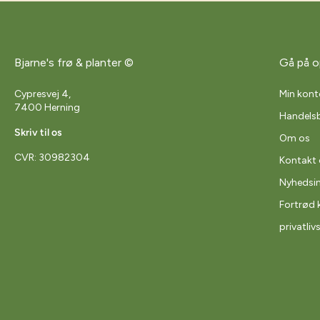
Bjarne's frø & planter ©
Gå på o
Cypresvej 4,
Min kont
7400 Herning
Handelsb
Skriv til os
Om os
CVR: 30982304
Kontakt 
Nyhedsi
Fortrød 
privatliv