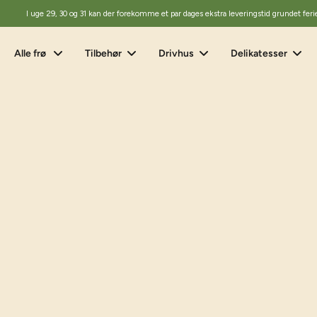
I uge 29, 30 og 31 kan der forekomme et par dages ekstra leveringstid grundet feri
Alle frø
Tilbehør
Drivhus
Delikatesser