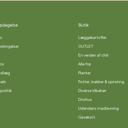
pdagelse
Butik
o
Læggekartofler
etingelser
OUTLET
En verden af chili
os
Alle frø
ndlæg
Planter
køb
Potter, bakker & spireting
spolitik
Diverse tilbehør
Drivhus
Udendørs madlavning
Gavekort