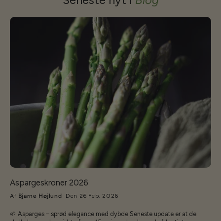
Aspargeskroner 2026
Af
Bjarne Højlund
Den 26 Feb. 2026
🌱 Asparges – sprød elegance med dybde Seneste update er at de