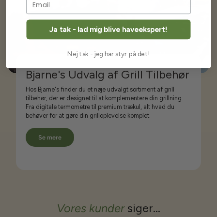
Ja tak - lad mig blive haveekspert!
Nej tak - jeg har styr på det!
Bjarne's Udvalg af Grill Tilbehør
Hos Bjarne's finder du et nøje udvalgt sortiment af grill
tilbehør, der er designet til at komplementere din grillning.
Fra digitale termometre til premium trækul, alt hvad du
behøver for at gøre din grilloplevelse komplet.
Se mere
Vores kunder
siger...