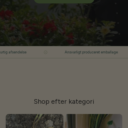
lse
Ansvarligt produceret emballage
Shop efter
kategori