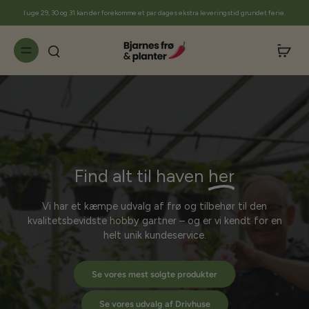
til
I uge 29, 30 og 31 kan der forekomme et par dages ekstra leveringstid grundet ferie.
indhold
Find alt til haven
her
Vi har et kæmpe udvalg af frø og tilbehør til den
kvalitetsbevidste hobby gartner – og er vi kendt for en
helt unik kundeservice.
Se vores mest solgte produkter
Se vores udvalg af Drivhuse