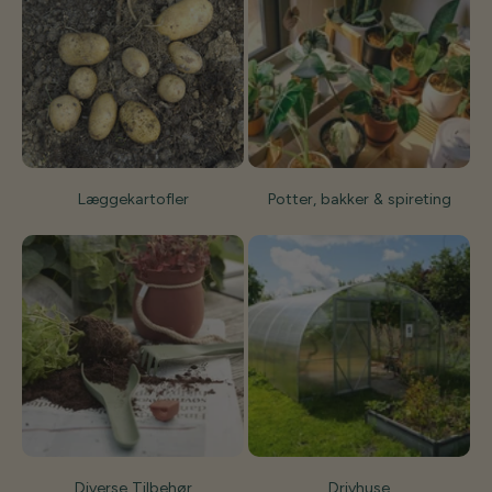
Læggekartofler
Potter, bakker & spireting
Diverse Tilbehør
Drivhuse