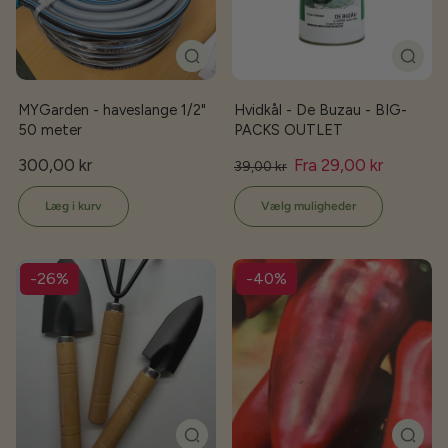
MYGarden - haveslange 1/2"
Hvidkål - De Buzau - BIG-
50 meter
PACKS OUTLET
300,00 kr
Fra 29,00 kr
39,00 kr
Læg i kurv
Vælg muligheder
-26%
-40%