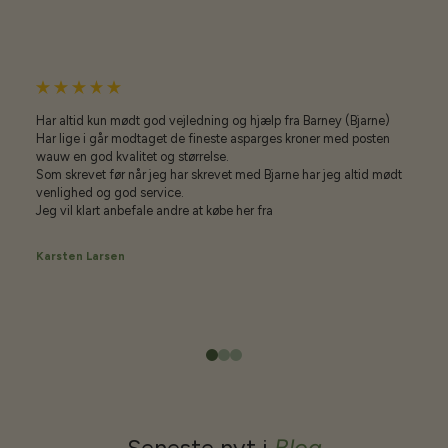
Har altid kun mødt god vejledning og hjælp fra Barney (Bjarne)
Har lige i går modtaget de fineste asparges kroner med posten
wauw en god kvalitet og størrelse.
Som skrevet før når jeg har skrevet med Bjarne har jeg altid mødt
venlighed og god service.
Jeg vil klart anbefale andre at købe her fra
Karsten Larsen
Seneste nyt i
Blog