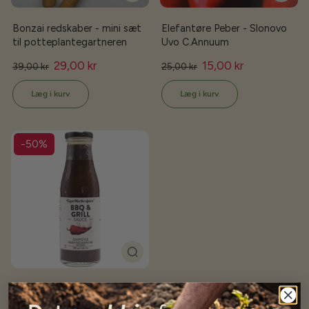
Bonzai redskaber - mini sæt
Elefantøre Peber - Slonovo
til potteplantegartneren
Uvo C.Annuum
29,00 kr
15,00 kr
39,00 kr
25,00 kr
Læg i kurv
Læg i kurv
-50%
Cape Herb & Spice BBQ &
Grill sauce - Chipotle - 375ml