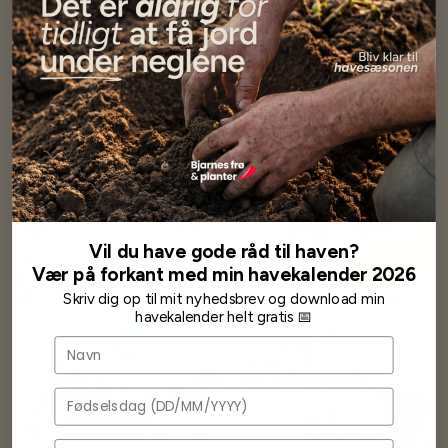
DATOVARE
27,50 kr
54,95 kr
Læg i kurv
Vil du have gode råd til haven?
Vær på forkant med min havekalender 2026
Skriv dig op til mit nyhedsbrev og download min
havekalender helt gratis 📅
Navn
Fødselsdag