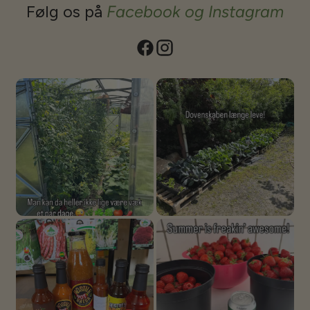
mere, de kan anvendes til mange formål da de leveres i 5, 6 og 7
Følg os på
Facebook og Instagram
meters bredde og med en højde på 3,5 meter. ECOSlider IS Modellerne
leveres med minimum 10 mm polycarbonat, dobbelt port og automatisk
endevindue som standard. (kan i enkelte tilfælde leveres med 8 mm,
men det anbefales ikke at spare der). Som noget nyt kan ES og IS også
leveres med 4 mm crystal clear Monolith i enderne, hvilket giver
muligheden for at anvende dem som uderum hvor man kan få et
'orangeri' der kan holde til noget!Vi kan også for de store IS modeller
tilbyde opsætning. Vi kan få nogle af de gode folk fra fabrikken over og
stille dem op. Kontakt os gerne for et tilbud. Baltic og Strong er beregnet
til at blive punktstøbt. Benene er forlænget til dette formål, så det er ikke
nødvendigt at tilkøbe yderligere ECOsliders kommer med fuld
stålsokkel. Der medfølger beslag og jordspyd, disse bør støbes fast hvis
man vælger at bruge dem. Alternativt kan man blot støbe nogle punkter
- regn med et pr. 2 meter samt 2 i enderne (IS afviger). og bolte det fast
i. Vil man gøre lidt ekstra ud af det - dette gælder alle modeller - kan
man lave en decideret sokkel - støbt, fundablokke, træ etc og sætte
husene på. ECOSlider har efterhånden et rigtigt bredt program af andre
modeller også - vi kan levere det hele, bare spørg. Se det fulde program
på www.ecoslider.com/en eller deres brochure her Jeg har et rigtig godt
personligt forhold til folkene bag, og næsten alt kan lade sig gøre. Så har
du noget specielt du gerne vil have i forhold til dit ECOSlider, så skriv,
så finder vi ud af det. Vi har nogle modeller opstillet i Rimmerhus, som vi
gerne viser frem efter aftale. Bor du ikke lige i nærheden, kan jeg
anbefale at du spørger i vores facebookgruppe om ikke der er nogen der
vil vise deres frem. Vi må grundet GDPR reglerne ikke udlevere
kundeinfo. Har du ellers spørgsmål, eller vil du gerne vide mere, så