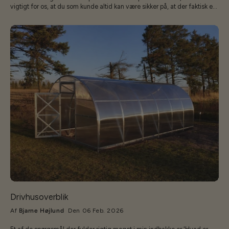
vigtigt for os, at du som kunde altid kan være sikker på, at der faktisk er
frø i posen. Derfor har vi en ekstra kontrolrutine, som måske ikke er så
synlig – men som betyder meget for kvaliteten. Vi lyser alle poser
igennem 💡 Når poserne bliver lukket og får deres etiketter på, lægger vi
dem på en lysplade. Det gør, at vi kan se de små frø igennem papiret og
dermed tjekke: At der er frø i hver eneste pose. At der er den rette
mængde i posen. At ingen poser er blevet overset eller pakket forkert.
Hvorfor gør vi det? 🤔 Det kan måske virke som et ekstra trin, men for os
handler det om tillid og tryghed. Når du køber frø hos os, skal du vide, at
vi har gjort alt, hvad vi kan, for at kvaliteten er i orden – helt ned til den
enkelte pose. En lille detalje, der gør en stor forskel 🌿 At lyse poserne
igennem er måske en simpel metode, men det er netop de små detaljer,
der sikrer, at du får en god oplevelse, når du åbner din frøpose og går i
gang med at så. Så næste gang du modtager en af vores frøposer, kan
du være helt rolig – vi har allerede kigget ind i posen for dig 😉
Drivhusoverblik
Af
Bjarne Højlund
Den 06 Feb. 2026