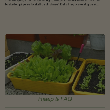
Et af de spørgsmål der fylder rigtig meget i min indbakke er 'Hvad er
forskellen på jeres forskellige drivhuse'. Det vil jeg prøve at give et
overblik over her: Fælles for alle er at vi ikke sælger noget vi ikke selv tror
på og ville købe - af samme årsag leverer vi fremover ikke noget med
mindre end 6 mm polycarbonat. 4 mm er simpelthen for tyndt til det
danske klima. Jamen 2 mm siger du - det er jo ikke ret meget - men JO
det er det! 2 mm er en forøgelse på 50% og det gør at det faktisk kan
holde. Vi bruger også kun EUropæiske kvalitetsplader - dette sikrer at
UV coatingen er holdbar og pladerne kan holde i mange år. Vi har plader
der er 12+ år gamle, hvor billigere plader bliver sprøde og krakkelerer,
forbliver vores bløde. Som med alt andet, så får man hvad man betaler
for - jo billigere - jo mindre materialer og finish får man - logik for
perlehøns... populært sagt så kan man sammenligne vores drivhuse med
biler: Baltic er skodaen, Strong er Vw'en og ECOsliders er Porsche - de
kan i princippet det samme, men forskellen er hvor lækkert det skal
være. BALTIC serien er vores prisbillige kvalitets drivhuse. En serie af
forskellige modeller hvor man efter temperament kan vælge forskellige
former. LT er den prisbillige tunnel, denne anbefales ikke på meget
udsatte steder. De øvrige tunneller kan modstå det meste. På ekstremt
udsatte steder anbefales det dog at vælge Strong eller ECOSlider. Vi
har endnu til gode at høre om skader/bortfløjne drivhuse og Baltic
Klasika er et rigtig godt drivhus hvis budgettet ikke rækker til mere.
Baltic husene leveres direkte fra vores leverandør, så de kan ikke
afhentes i Rimmerhus Strong er det som startede hele drivhusdelen af
Hjælp & FAQ
mit lille firma. Da jeg for gud ved hvilken gang måtte samle dele af mit
juliana drivhus op efter lidt blæst tænkte jeg der måtte kunne findes på
noget mere holdbart. Mine Jordbærtuneller klarede alt - så en kombi af