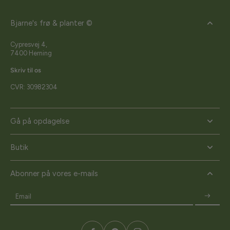
Bjarne's frø & planter ©
Cypresvej 4,
7400 Herning
Skriv til os
CVR: 30982304
Gå på opdagelse
Butik
Abonner på vores e-mails
Email