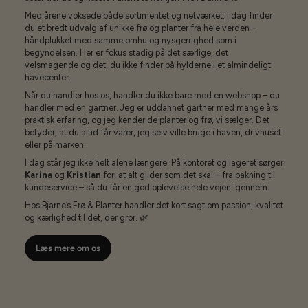
Med årene voksede både sortimentet og netværket. I dag finder
du et bredt udvalg af unikke frø og planter fra hele verden –
håndplukket med samme omhu og nysgerrighed som i
begyndelsen. Her er fokus stadig på det særlige, det
velsmagende og det, du ikke finder på hylderne i et almindeligt
havecenter.
Når du handler hos os, handler du ikke bare med en webshop – du
handler med en gartner. Jeg er uddannet gartner med mange års
praktisk erfaring, og jeg kender de planter og frø, vi sælger. Det
betyder, at du altid får varer, jeg selv ville bruge i haven, drivhuset
eller på marken.
I dag står jeg ikke helt alene længere. På kontoret og lageret sørger
Karina
og
Kristian
for, at alt glider som det skal – fra pakning til
kundeservice – så du får en god oplevelse hele vejen igennem.
Hos Bjarne’s Frø & Planter handler det kort sagt om passion, kvalitet
og kærlighed til det, der gror. 🌿
Læs mere om os