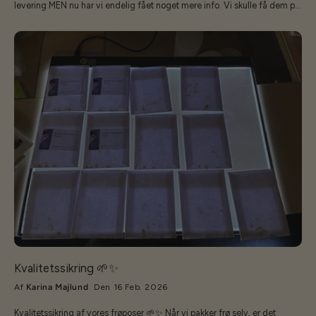
levering MEN nu har vi endelig fået noget mere info. Vi skulle få dem på
lager igen omkring den 24. marts!! Der er sket radikale ændringer -
hvilket vi også var adviseret - men det er til den positive side!!Dørene er
blevet endnu bedre og flottere, og der er kommet yderligere
stålforstærkninger på. Selve skelettets metal er øget i tykkelse fra 0,8 til
1,0 mm og aluforzinkningen er blevet bedre også! Der er desværre også
kommet en prisændring, men slet ikke så voldsomt som først annonceret
- så vi tør igen godt stå på mål for vores falgskib - STRONGHvis du ikke
kan vente, så kan jeg godt anbefale at man kigger på vores lækre
ECOSlider modeller - de er klassen over alle de andre, eller hvis man er
mere budget orienteret, så har vi Baltic Klasika som er meget tæt på
samme kvalitet som strong og lige så holdbar. Den væsentligste forskel
på Strong og Klasika er at afstivningen indvendig er lidt anderledes - og
- der er kun dør i den ene ende. Vi forventer at kunne levere STRONG
igen fra slut marts.Jeg vil opdatere med billeder mm snarest!
Kvalitetssikring 🌱✨
Af
Karina Majlund
Den 16 Feb. 2026
Kvalitetssikring af vores frøposer 🌱✨ Når vi pakker frø selv, er det